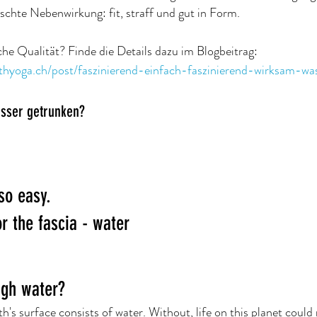
hte Nebenwirkung: fit, straff und gut in Form.
lche Qualität? Finde die Details dazu im Blogbeitrag: 
thyoga.ch/post/faszinierend-einfach-faszinierend-wirksam-wa
sser getrunken?
so easy.
or the fascia - water
ugh water?
's surface consists of water. Without, life on this planet could 