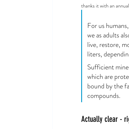
thanks it with an annua
For us humans, 
we as adults al
live, restore, 
liters, dependin
Sufficient mine
which are prote
bound by the fa
compounds. 
Actually clear - r