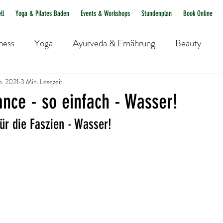
ll
Yoga & Pilates Baden
Events & Workshops
Stundenplan
Book Online
ness
Yoga
Ayurveda & Ernährung
Beauty
b. 2021
3 Min. Lesezeit
ance - so einfach - Wasser!
für die Faszien - Wasser!