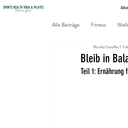
Aktue
SPORTS HEALTH YOGA & PILATES
flow to glow
Alle Beiträge
Fitness
Well
Monika Stauffer
1. Fe
Bleib in Bal
Teil 1: Ernährung 