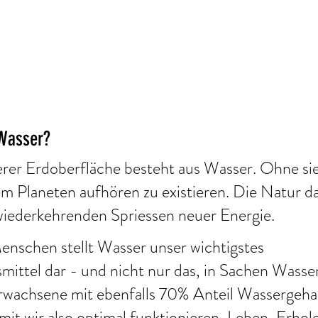
 Wasser?
er Erdoberfläche besteht aus Wasser. Ohne sie
m Planeten aufhören zu existieren. Die Natur da
 wiederkehrenden Spriessen neuer Energie.
nschen stellt Wasser unser wichtigstes 
ttel dar - und nicht nur das, in Sachen Wasser
Erwachsene mit ebenfalls 70% Anteil Wassergehal
mit wir also optimal funktionieren, Leben, Erhole