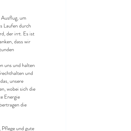
r Ausflug, um 
s Laufen durch 
, der irrt. Es ist 
nken, dass wir 
tunden 
en uns und halten 
frechthalten und 
das, unsere 
n, wobei sich die 
e Energie 
bertragen die 
 Pflege und gute 