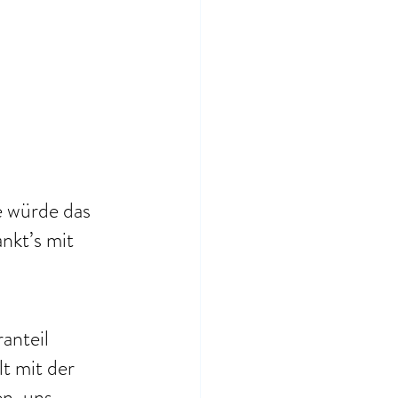
 würde das 
nkt’s mit 
anteil 
t mit der 
n, uns 