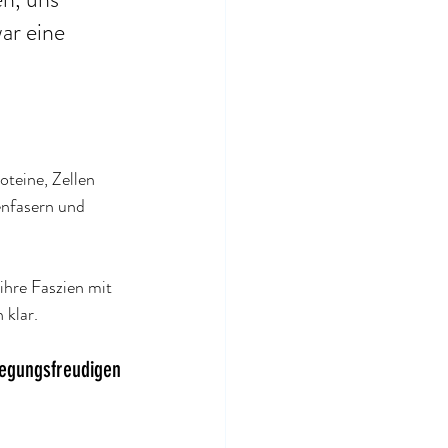
r eine 
teine, Zellen 
nfasern und 
ihre Faszien mit 
klar. 
wegungsfreudigen 