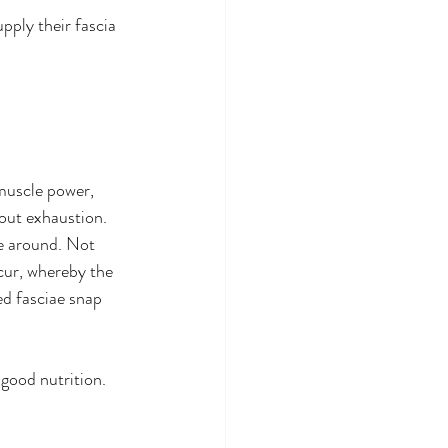
upply their fascia 
 muscle power, 
hout exhaustion.
e around. Not 
cur, whereby the 
ed fasciae snap 
 good nutrition. 