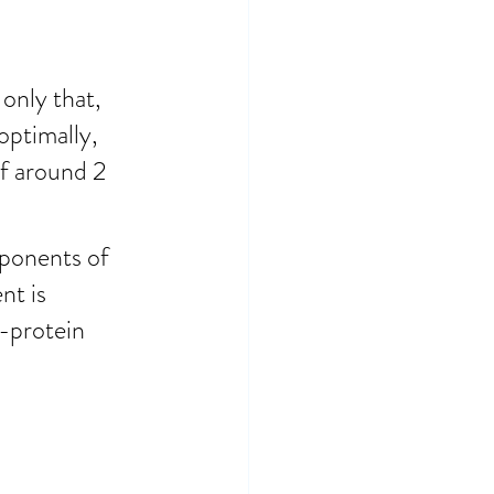
only that, 
optimally, 
f around 2 
mponents of 
t is 
-protein 